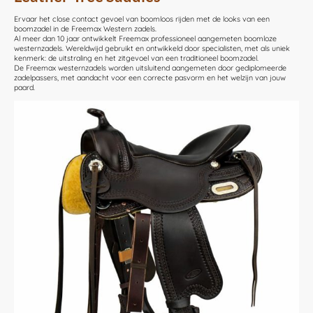
Ervaar het close contact gevoel van boomloos rijden met de looks van een
boomzadel in de Freemax Western zadels.
Al meer dan 10 jaar ontwikkelt Freemax professioneel aangemeten boomloze
westernzadels. Wereldwijd gebruikt en ontwikkeld door specialisten, met als uniek
kenmerk: de uitstraling en het zitgevoel van een traditioneel boomzadel.
De Freemax westernzadels worden uitsluitend aangemeten door gediplomeerde
zadelpassers, met aandacht voor een correcte pasvorm en het welzijn van jouw
paard.