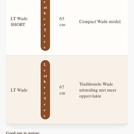
e
at
h
LT Wade
63
e
Compact Wade model
SHORT
r
cm
T
r
e
e
L
e
at
h
Traditionele Wade
67
e
LT Wade
uitstraling met meer
r
cm
oppervlakte
T
r
e
e
Goed om te weten: