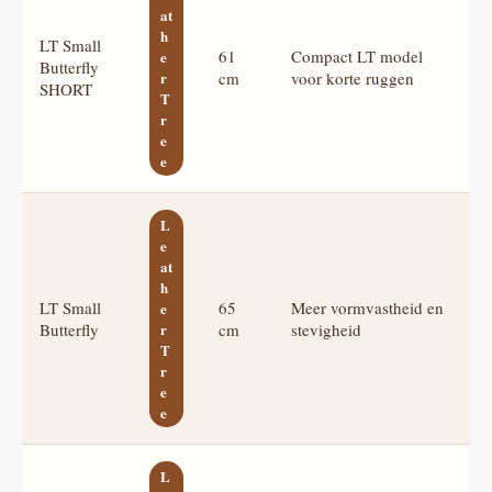
at
h
LT Small
61
Compact LT model
e
Butterfly
r
cm
voor korte ruggen
SHORT
T
r
e
e
L
e
at
h
LT Small
65
Meer vormvastheid en
e
Butterfly
r
cm
stevigheid
T
r
e
e
L