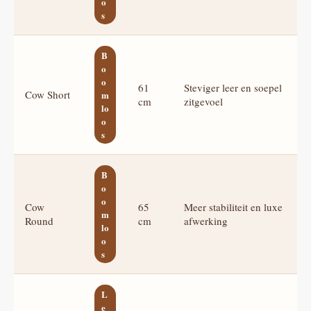
o
s
B
o
o
61
Steviger leer en soepel
Cow Short
m
cm
zitgevoel
lo
o
s
B
o
o
Cow
65
Meer stabiliteit en luxe
m
Round
cm
afwerking
lo
o
s
L
e